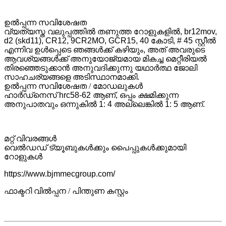
ഉൽപ്പന്ന സവിശേഷത
വ്യത്യസ്ത വലുപ്പത്തിൽ തണുത്ത റോളുകളിൽ, br12mov,
d2 (skd11), CR12, 9CR2MO, GCR15, 40 കോടി, # 45 സ്റ്റീൽ
എന്നിവ ഉൾപ്പെടെ ഞങ്ങൾക്ക് കഴിയും, അത് അവരുടെ
ആവശ്യങ്ങൾക്ക് അനുയോജ്യമായ മികച്ച മെറ്റീരിയൽ
തിരഞ്ഞെടുക്കാൻ അനുവദിക്കുന്നു യഥാർത്ഥ ജോലി
സാഹചര്യങ്ങളെ അടിസ്ഥാനമാക്കി.
ഉൽപ്പന്ന സവിശേഷത / മോഡലുകൾ
ഹാർഡ്നെസ് hrc58-62 ആണ്, ഒപ്പം ക്ഷമിക്കുന്ന
അനുപാതവും ഒന്നുകിൽ 1: 4 അല്ലെങ്കിൽ 1: 5 ആണ്.
മറ്റ് വിവരങ്ങൾ
വെൽഡഡ് ട്യൂബുകൾക്കും പൈപ്പുകൾക്കുമായി
റോളുകൾ
https://www.bjmmecgroup.com/
ഫാക്ടറി വിൽപ്പന / പിന്തുണ കസ്റ്റം