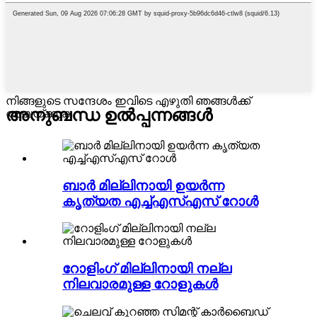
നിങ്ങളുടെ സന്ദേശം ഇവിടെ എഴുതി ഞങ്ങൾക്ക്
അനുബന്ധ ഉൽപ്പന്നങ്ങൾ
അയയ്ക്കുക
ബാർ മില്ലിനായി ഉയർന്ന
കൃത്യത എച്ച്എസ്എസ് റോൾ
റോളിംഗ് മില്ലിനായി നല്ല
നിലവാരമുള്ള റോളുകൾ