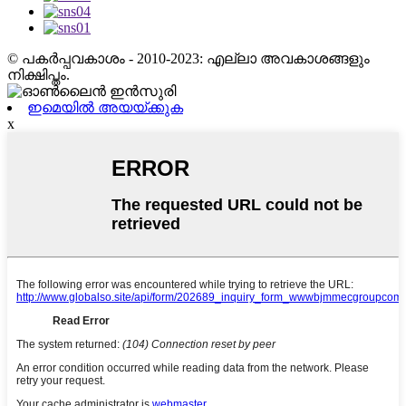
© പകർപ്പവകാശം - 2010-2023: എല്ലാ അവകാശങ്ങളും
നിക്ഷിപ്തം.
ഇമെയിൽ അയയ്ക്കുക
x