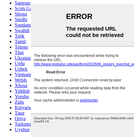
Samoan
Scots Gaelic
Shona
Sindhi
Sundanese
Swahili
Tajik
Tamil
Telugu
Thai
Ukrainian
Urdu
Uzbek
Vietnamese
Welsh
Xhosa
Yiddish
Yoruba
Zulu
Kinyarwanda
Tatar
Oriya
Turkmen
Uyghur