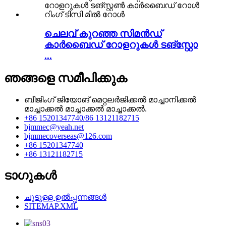
ചെലവ് കുറഞ്ഞ സിമൻഡ്
കാർബൈഡ് റോളറുകൾ ടങ്സ്റ്റോ
...
ഞങ്ങളെ സമീപിക്കുക
ബീജിംഗ് ജിയോങ് മെറ്റലർജിക്കൽ മാച്ചാനിക്കൽ
മാച്ചാക്കൽ മാച്ചാക്കൽ മാച്ചാക്കൽ.
+86 15201347740/86 13121182715
bjmmec@yeah.net
bjmmecoverseas@126.com
+86 15201347740
+86 13121182715
ടാഗുകൾ
ചൂടുള്ള ഉൽപ്പന്നങ്ങൾ
SITEMAP.XML